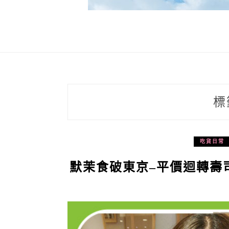
標
吃貨日常
默茉食破東京–平價迴轉壽