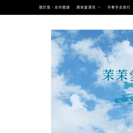
Skip
關於我．合作邀請
媽咪愛漂亮
手牽手去旅行
to
content