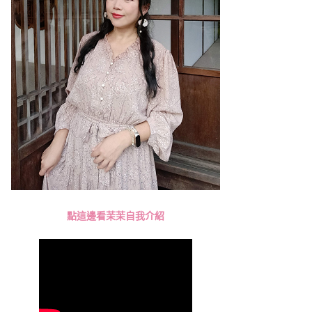
點這邊看茉茉自我介紹