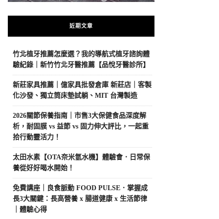
近期文章
竹北植牙推薦怎麼選？我的導航式植牙諮詢體
驗紀錄｜新竹竹北牙醫推薦【品悅牙醫診所】
新莊家具推薦｜億家具批發倉庫 新莊店｜客製
化沙發、獨立筒床墊試躺、MIT 台灣製造
2026關節保養指南｜市售3大保健食品深度解
析，耐固膜 vs 益節 vs 固力伸大評比，一起重
拾行動靈活力！
太田水素【OTA奈米氫水機】體驗會．日常保
養從好好喝水開始！
免費講座｜良食脈動 FOOD PULSE．掌握成
長3大關鍵：長高營養 x 腸道健康 x 生活節律
｜體驗心得