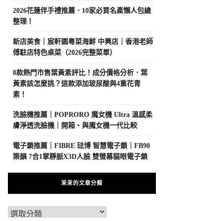
2026花蓮伴手禮推薦．10家必買名產懶人包總
整理！
新店美食｜宸軒園粵菜海鮮 中興店｜香港老師
傅駐店特色桌菜（2026完整菜單）
8款熱門市售葉黃素評比！成分價格分析．葉
黃素該怎麼挑？這款添加玻尿酸與4重花青
素！
洗臉機推薦｜POPRORO 魔女機 Ultra 溫感柔
膚淨透洗臉機｜開箱、與魔女機一代比較
電子鎖推薦｜FIBRE 琺博 智慧電子鎖｜FB90
築韻 7合1掌靜脈X3D人臉 雙螢幕貓眼電子鎖
茉茉的文章分類