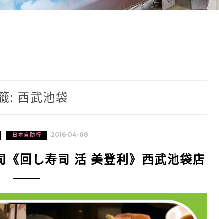
籤:
西武池袋
2016-04-08
日本自助行
司《回し寿司 活 美登利》西武池袋店