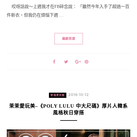
哎呀話說～上週我才在FB碎念說： 「雖然今年入手了超過一百
件新衣，但我仍在煩惱下週 …
繼續閱讀
2016-10-12
穿搭更衣間
茉茉愛玩美–《POLY LULU 中大尺碼》厚片人韓系
風格秋日穿搭