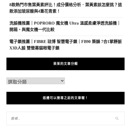
8款熱門市售葉黃素評比！成分價格分析．葉黃素該怎麼挑？這
款添加玻尿酸與4重花青素！
洗臉機推薦｜POPRORO 魔女機 Ultra 溫感柔膚淨透洗臉機｜
開箱、與魔女機一代比較
電子鎖推薦｜FIBRE 琺博 智慧電子鎖｜FB90 築韻 7合1掌靜脈
X3D人臉 雙螢幕貓眼電子鎖
茉茉的文章分類
這邊可以搜尋之前的文章喔！