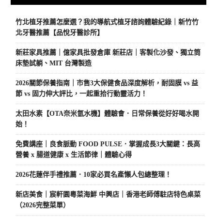
竹北植牙推薦怎麼選？我的導航式植牙諮詢體驗紀錄｜新竹竹
北牙醫推薦【品悅牙醫診所】
新莊家具推薦｜億家具批發倉庫 新莊店｜客製化沙發、獨立筒
床墊試躺、MIT 台灣製造
2026關節保養指南｜市售3大保健食品深度解析，耐固膜 vs 益
節 vs 固力伸大評比，一起重拾行動靈活力！
太田水素【OTA奈米氫水機】體驗會．日常保養從好好喝水開
始！
免費講座｜良食脈動 FOOD PULSE．掌握成長3大關鍵：長高
營養 x 腸道健康 x 生活節律｜體驗心得
2026花蓮伴手禮推薦．10家必買名產懶人包總整理！
新店美食｜宸軒園粵菜海鮮 中興店｜香港老師傅駐店特色桌菜
（2026完整菜單）