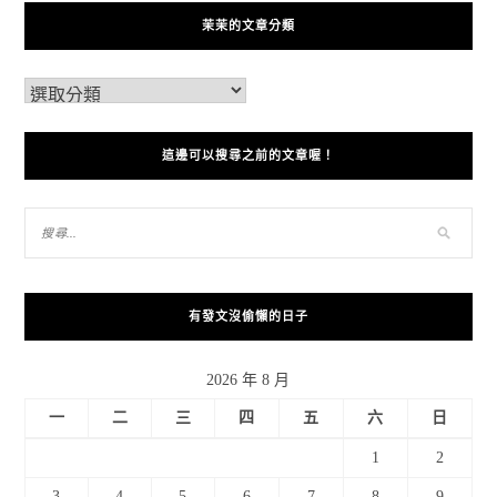
茉茉的文章分類
這邊可以搜尋之前的文章喔！
有發文沒偷懶的日子
2026 年 8 月
一
二
三
四
五
六
日
1
2
3
4
5
6
7
8
9