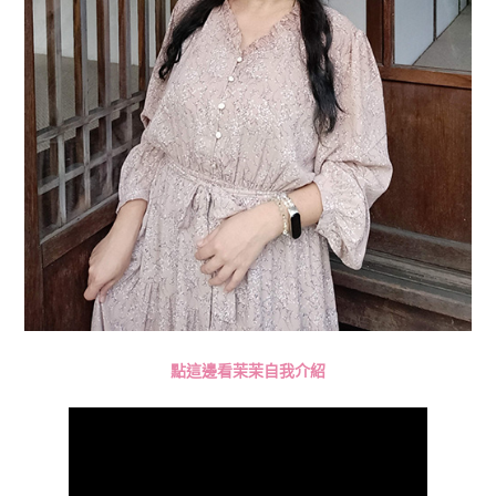
點這邊看茉茉自我介紹