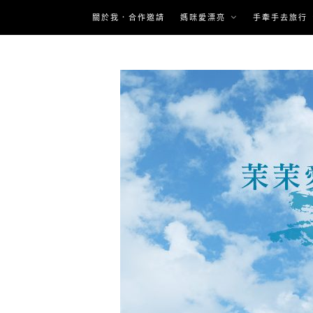
Skip
關於我．合作邀請
媽咪愛漂亮
手牽手去旅行
to
content