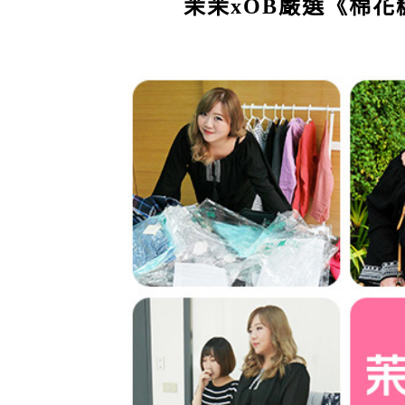
茉茉xOB嚴選《棉