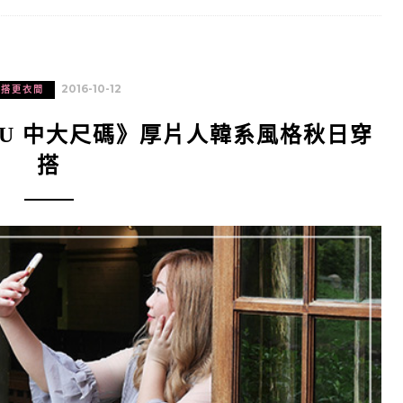
2016-10-12
穿搭更衣間
ULU 中大尺碼》厚片人韓系風格秋日穿
搭