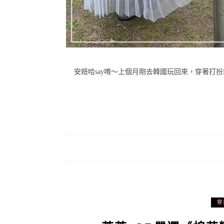
安妞哈say唷～上個月剛去韓國玩回來，穿著打扮就
穿