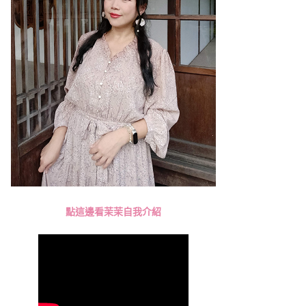
點這邊看茉茉自我介紹