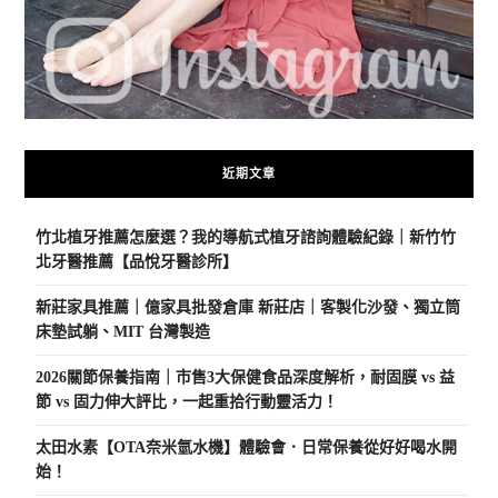
近期文章
竹北植牙推薦怎麼選？我的導航式植牙諮詢體驗紀錄｜新竹竹
北牙醫推薦【品悅牙醫診所】
新莊家具推薦｜億家具批發倉庫 新莊店｜客製化沙發、獨立筒
床墊試躺、MIT 台灣製造
2026關節保養指南｜市售3大保健食品深度解析，耐固膜 vs 益
節 vs 固力伸大評比，一起重拾行動靈活力！
太田水素【OTA奈米氫水機】體驗會．日常保養從好好喝水開
始！