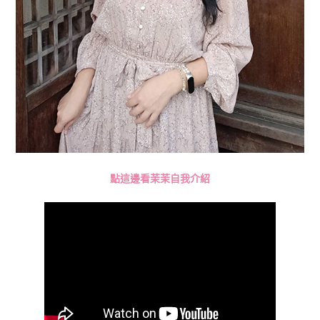
點這邊看茉茉自我介紹