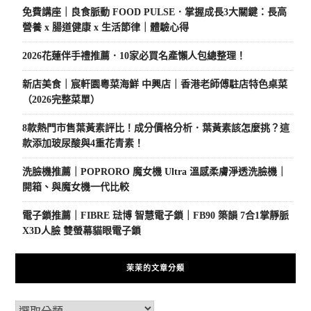
免費講座｜良食脈動 FOOD PULSE．掌握成長3大關鍵：長高
營養 x 腸道健康 x 生活節律｜體驗心得
2026花蓮伴手禮推薦．10家必買名產懶人包總整理！
新店美食｜宸軒園粵菜海鮮 中興店｜香港老師傅駐店特色桌菜
（2026完整菜單）
8款熱門市售葉黃素評比！成分價格分析．葉黃素該怎麼挑？這
款添加玻尿酸與4重花青素！
洗臉機推薦｜POPRORO 魔女機 Ultra 溫感柔膚淨透洗臉機｜
開箱、與魔女機一代比較
電子鎖推薦｜FIBRE 琺博 智慧電子鎖｜FB90 築韻 7合1掌靜脈
X3D人臉 雙螢幕貓眼電子鎖
茉茉的文章分類