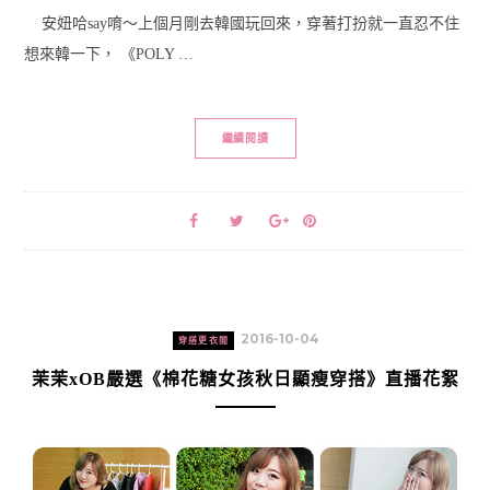
安妞哈say唷～上個月剛去韓國玩回來，穿著打扮就一直忍不住
想來韓一下， 《POLY …
繼續閱讀
2016-10-04
穿搭更衣間
茉茉xOB嚴選《棉花糖女孩秋日顯瘦穿搭》直播花絮