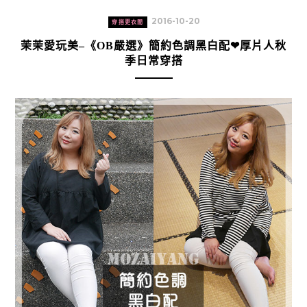
2016-10-20
穿搭更衣間
茉茉愛玩美–《OB嚴選》簡約色調黑白配❤厚片人秋
季日常穿搭