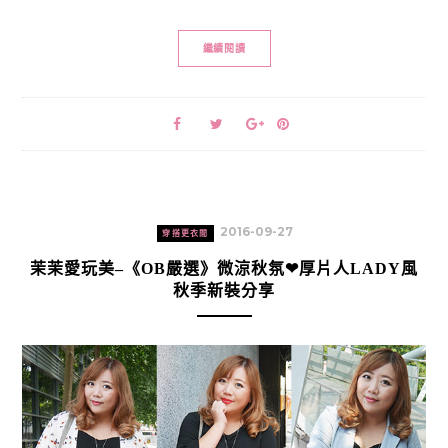
繼續閱讀
2016-09-27
穿搭更衣間
茉茉愛玩美–《OB嚴選》微涼秋氛❤厚片人LADY風
秋季新裝分享