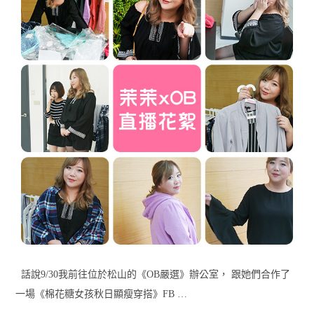
話說9/30我前往位於松山的《OB嚴選》辦公室， 跟她們合作了
一場《棉花糖女孩秋日顯瘦穿搭》FB …