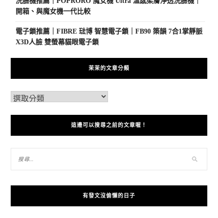
洗臉機推薦｜POPRORO 魔女機 Ultra 溫感柔膚淨透洗臉機｜
開箱、與魔女機一代比較
電子鎖推薦｜FIBRE 琺博 智慧電子鎖｜FB90 築韻 7合1掌靜脈
X3D人臉 雙螢幕貓眼電子鎖
茉茉的文章分類
這邊可以搜尋之前的文章喔！
有發文沒偷懶的日子