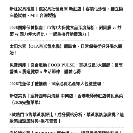
新莊家具推薦｜億家具批發倉庫 新莊店｜客製化沙發、獨立筒
床墊試躺、MIT 台灣製造
2026關節保養指南｜市售3大保健食品深度解析，耐固膜 vs 益
節 vs 固力伸大評比，一起重拾行動靈活力！
太田水素【OTA奈米氫水機】體驗會．日常保養從好好喝水開
始！
免費講座｜良食脈動 FOOD PULSE．掌握成長3大關鍵：長高
營養 x 腸道健康 x 生活節律｜體驗心得
2026花蓮伴手禮推薦．10家必買名產懶人包總整理！
新店美食｜宸軒園粵菜海鮮 中興店｜香港老師傅駐店特色桌菜
（2026完整菜單）
8款熱門市售葉黃素評比！成分價格分析．葉黃素該怎麼挑？這
款添加玻尿酸與4重花青素！