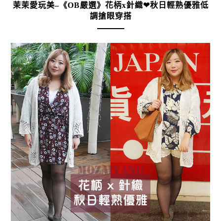
茉茉愛玩美–《OB嚴選》花柄x針織❤秋日輕熟優雅低
調搶眼穿搭