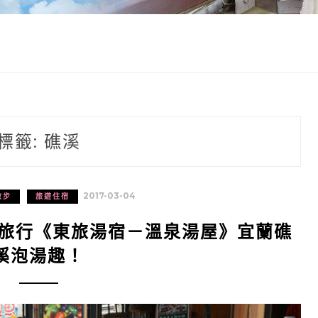
標籤:
礁溪
2017-03-04
散步
旅遊住宿
輕旅行《東旅湯宿－溫泉湯屋》宜蘭礁
溪泡湯趣！