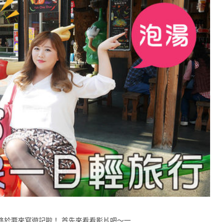
於要來寫遊記啦！ 首先來看看影片吧～一 …