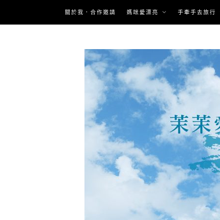
Skip
關於我．合作邀請
媽咪愛漂亮
手牽手去旅行
to
content