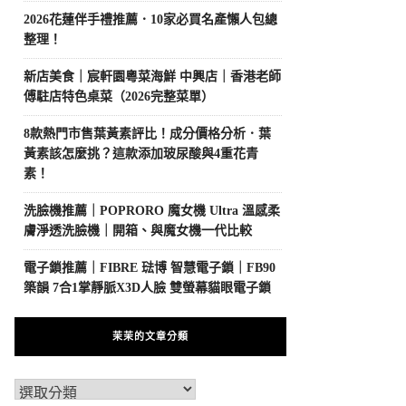
2026花蓮伴手禮推薦．10家必買名產懶人包總
整理！
新店美食｜宸軒園粵菜海鮮 中興店｜香港老師
傅駐店特色桌菜（2026完整菜單）
8款熱門市售葉黃素評比！成分價格分析．葉
黃素該怎麼挑？這款添加玻尿酸與4重花青
素！
洗臉機推薦｜POPRORO 魔女機 Ultra 溫感柔
膚淨透洗臉機｜開箱、與魔女機一代比較
電子鎖推薦｜FIBRE 琺博 智慧電子鎖｜FB90
築韻 7合1掌靜脈X3D人臉 雙螢幕貓眼電子鎖
茉茉的文章分類