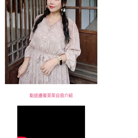
點這邊看茉茉自我介紹