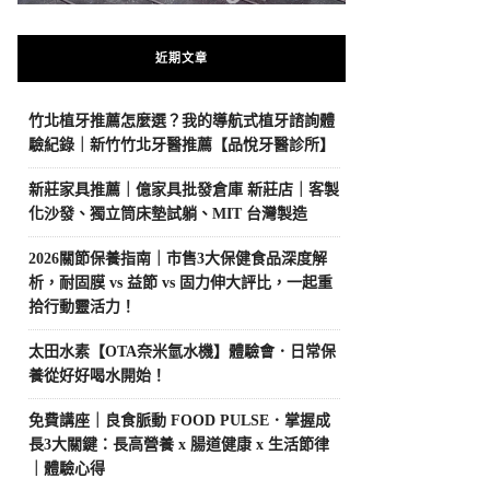
近期文章
竹北植牙推薦怎麼選？我的導航式植牙諮詢體
驗紀錄｜新竹竹北牙醫推薦【品悅牙醫診所】
新莊家具推薦｜億家具批發倉庫 新莊店｜客製
化沙發、獨立筒床墊試躺、MIT 台灣製造
2026關節保養指南｜市售3大保健食品深度解
析，耐固膜 vs 益節 vs 固力伸大評比，一起重
拾行動靈活力！
太田水素【OTA奈米氫水機】體驗會．日常保
養從好好喝水開始！
免費講座｜良食脈動 FOOD PULSE．掌握成
長3大關鍵：長高營養 x 腸道健康 x 生活節律
｜體驗心得