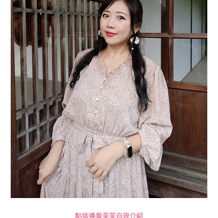
點這邊看茉茉自我介紹