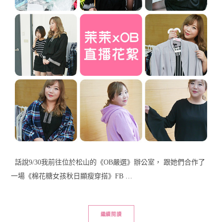
話說9/30我前往位於松山的《OB嚴選》辦公室， 跟她們合作了
一場《棉花糖女孩秋日顯瘦穿搭》FB …
繼續閱讀