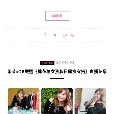
繼續閱讀
2016-10-04
穿搭更衣間
茉茉xOB嚴選《棉花糖女孩秋日顯瘦穿搭》直播花絮