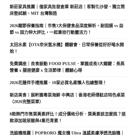
新莊家具推薦｜億家具批發倉庫 新莊店｜客製化沙發、獨立筒
床墊試躺、MIT 台灣製造
2026關節保養指南｜市售3大保健食品深度解析，耐固膜 vs 益
節 vs 固力伸大評比，一起重拾行動靈活力！
太田水素【OTA奈米氫水機】體驗會．日常保養從好好喝水開
始！
免費講座｜良食脈動 FOOD PULSE．掌握成長3大關鍵：長高
營養 x 腸道健康 x 生活節律｜體驗心得
2026花蓮伴手禮推薦．10家必買名產懶人包總整理！
新店美食｜宸軒園粵菜海鮮 中興店｜香港老師傅駐店特色桌菜
（2026完整菜單）
8款熱門市售葉黃素評比！成分價格分析．葉黃素該怎麼挑？這
款添加玻尿酸與4重花青素！
洗臉機推薦｜POPRORO 魔女機 Ultra 溫感柔膚淨透洗臉機｜