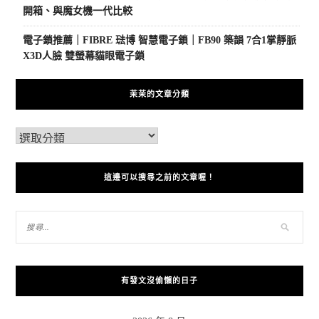
開箱、與魔女機一代比較
電子鎖推薦｜FIBRE 琺博 智慧電子鎖｜FB90 築韻 7合1掌靜脈
X3D人臉 雙螢幕貓眼電子鎖
茉茉的文章分類
這邊可以搜尋之前的文章喔！
有發文沒偷懶的日子