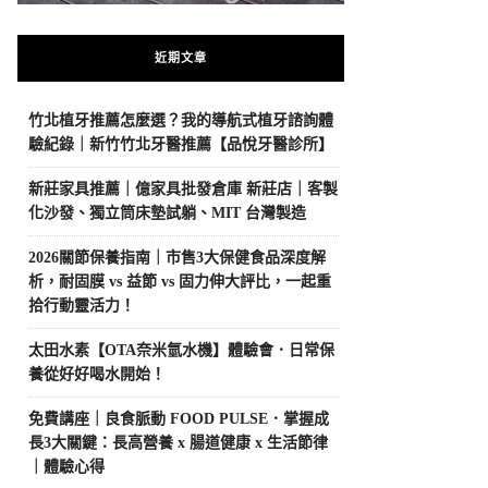
近期文章
竹北植牙推薦怎麼選？我的導航式植牙諮詢體
驗紀錄｜新竹竹北牙醫推薦【品悅牙醫診所】
新莊家具推薦｜億家具批發倉庫 新莊店｜客製
化沙發、獨立筒床墊試躺、MIT 台灣製造
2026關節保養指南｜市售3大保健食品深度解
析，耐固膜 vs 益節 vs 固力伸大評比，一起重
拾行動靈活力！
太田水素【OTA奈米氫水機】體驗會．日常保
養從好好喝水開始！
免費講座｜良食脈動 FOOD PULSE．掌握成
長3大關鍵：長高營養 x 腸道健康 x 生活節律
｜體驗心得