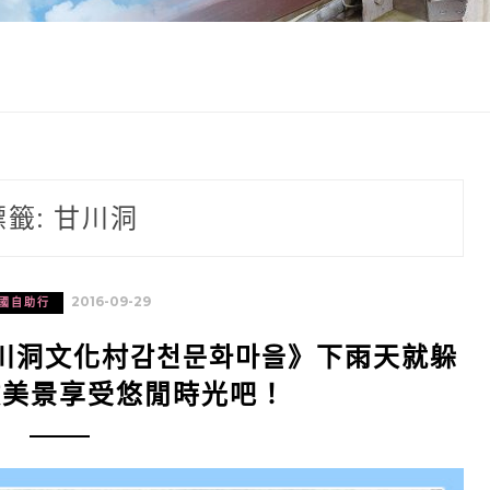
標籤:
甘川洞
2016-09-29
國自助行
川洞文化村감천문화마을》下雨天就躲
瞰美景享受悠閒時光吧！