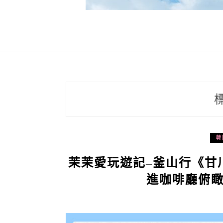
韓
茉茉愛玩遊記–釜山行《甘
進咖啡廳俯