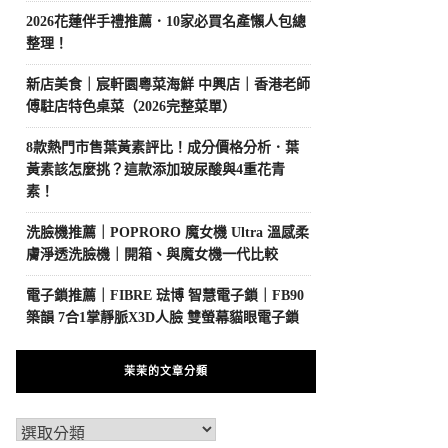
2026花蓮伴手禮推薦．10家必買名產懶人包總
整理！
新店美食｜宸軒園粵菜海鮮 中興店｜香港老師
傅駐店特色桌菜（2026完整菜單）
8款熱門市售葉黃素評比！成分價格分析．葉
黃素該怎麼挑？這款添加玻尿酸與4重花青
素！
洗臉機推薦｜POPRORO 魔女機 Ultra 溫感柔
膚淨透洗臉機｜開箱、與魔女機一代比較
電子鎖推薦｜FIBRE 琺博 智慧電子鎖｜FB90
築韻 7合1掌靜脈X3D人臉 雙螢幕貓眼電子鎖
茉茉的文章分類