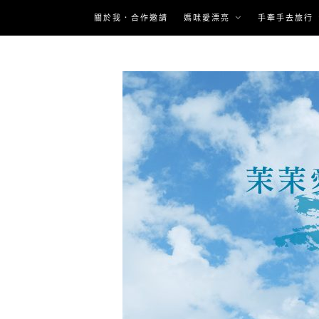
Skip
關於我．合作邀請
媽咪愛漂亮
手牽手去旅行
to
content