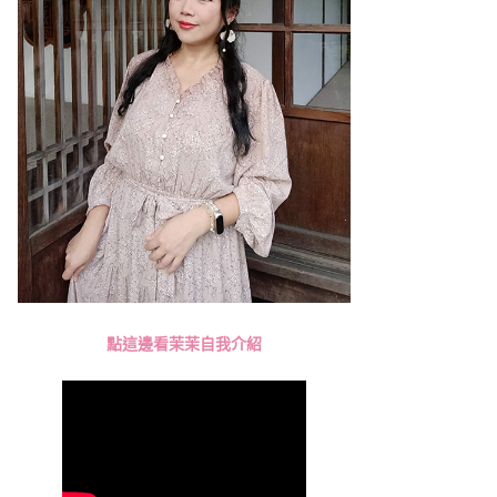
點這邊看茉茉自我介紹