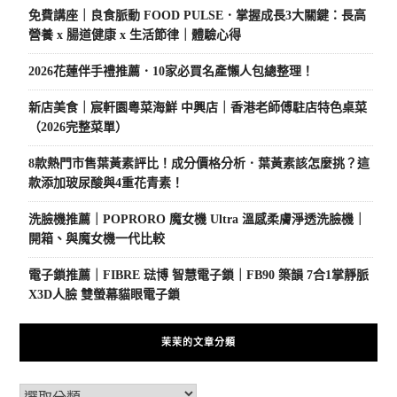
免費講座｜良食脈動 FOOD PULSE．掌握成長3大關鍵：長高
營養 x 腸道健康 x 生活節律｜體驗心得
2026花蓮伴手禮推薦．10家必買名產懶人包總整理！
新店美食｜宸軒園粵菜海鮮 中興店｜香港老師傅駐店特色桌菜
（2026完整菜單）
8款熱門市售葉黃素評比！成分價格分析．葉黃素該怎麼挑？這
款添加玻尿酸與4重花青素！
洗臉機推薦｜POPRORO 魔女機 Ultra 溫感柔膚淨透洗臉機｜
開箱、與魔女機一代比較
電子鎖推薦｜FIBRE 琺博 智慧電子鎖｜FB90 築韻 7合1掌靜脈
X3D人臉 雙螢幕貓眼電子鎖
茉茉的文章分類