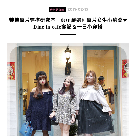
2017-02-15
穿搭更衣間
茉茉厚片穿搭研究室–《OB嚴選》厚片女生小約會❤
Dine in cafe食記＆一日小穿搭