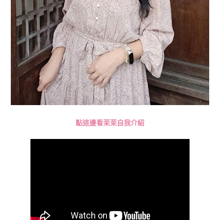
點這邊看茉茉自我介紹