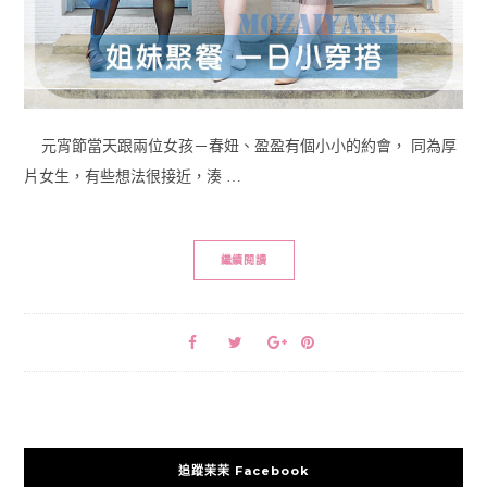
元宵節當天跟兩位女孩－春妞、盈盈有個小小的約會， 同為厚
片女生，有些想法很接近，湊 …
繼續閱讀
追蹤茉茉 Facebook