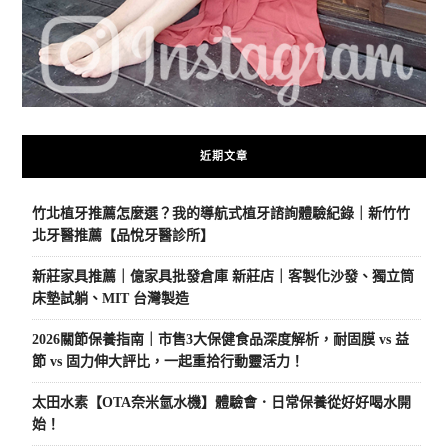
近期文章
竹北植牙推薦怎麼選？我的導航式植牙諮詢體驗紀錄｜新竹竹
北牙醫推薦【品悅牙醫診所】
新莊家具推薦｜億家具批發倉庫 新莊店｜客製化沙發、獨立筒
床墊試躺、MIT 台灣製造
2026關節保養指南｜市售3大保健食品深度解析，耐固膜 vs 益
節 vs 固力伸大評比，一起重拾行動靈活力！
太田水素【OTA奈米氫水機】體驗會．日常保養從好好喝水開
始！