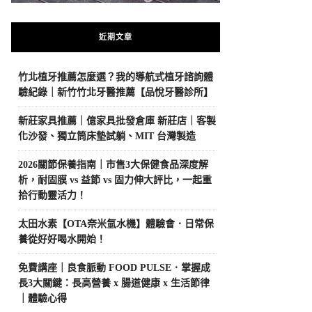
近期文章
竹北植牙推薦怎麼選？我的導航式植牙諮詢體
驗紀錄｜新竹竹北牙醫推薦【品悅牙醫診所】
新莊家具推薦｜億家具批發倉庫 新莊店｜客製
化沙發、獨立筒床墊試躺、MIT 台灣製造
2026關節保養指南｜市售3大保健食品深度解
析，耐固膜 vs 益節 vs 固力伸大評比，一起重
拾行動靈活力！
太田水素【OTA奈米氫水機】體驗會．日常保
養從好好喝水開始！
免費講座｜良食脈動 FOOD PULSE．掌握成
長3大關鍵：長高營養 x 腸道健康 x 生活節律
｜體驗心得