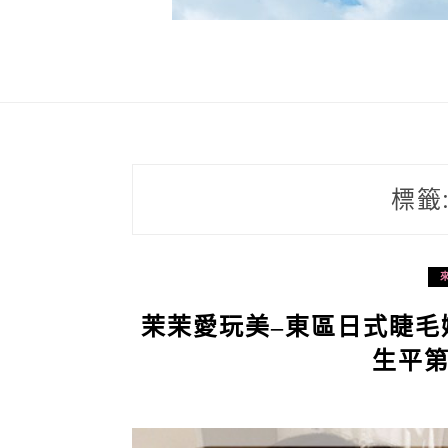
標籤
茉茉愛玩美–東區日式睫毛嫁
生平