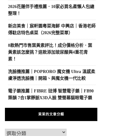
2026花蓮伴手禮推薦．10家必買名產懶人包總
整理！
新店美食｜宸軒園粵菜海鮮 中興店｜香港老師
傅駐店特色桌菜（2026完整菜單）
8款熱門市售葉黃素評比！成分價格分析．葉
黃素該怎麼挑？這款添加玻尿酸與4重花青
素！
洗臉機推薦｜POPRORO 魔女機 Ultra 溫感柔
膚淨透洗臉機｜開箱、與魔女機一代比較
電子鎖推薦｜FIBRE 琺博 智慧電子鎖｜FB90
築韻 7合1掌靜脈X3D人臉 雙螢幕貓眼電子鎖
茉茉的文章分類