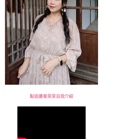
點這邊看茉茉自我介紹