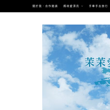
Skip
關於我．合作邀請
媽咪愛漂亮
手牽手去旅行
to
content