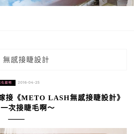
:
無感接睫設計
2016-04-25
來化妝吧
接《METO LASH無感接睫設計》
第一次接睫毛啊～