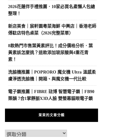
2026花蓮伴手禮推薦．10家必買名產懶人包總
整理！
新店美食｜宸軒園粵菜海鮮 中興店｜香港老師
傅駐店特色桌菜（2026完整菜單）
8款熱門市售葉黃素評比！成分價格分析．葉
黃素該怎麼挑？這款添加玻尿酸與4重花青
素！
洗臉機推薦｜POPRORO 魔女機 Ultra 溫感柔
膚淨透洗臉機｜開箱、與魔女機一代比較
電子鎖推薦｜FIBRE 琺博 智慧電子鎖｜FB90
築韻 7合1掌靜脈X3D人臉 雙螢幕貓眼電子鎖
茉茉的文章分類