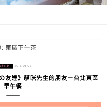
籤:
東區下午茶
2016-01-07
吃貨日常
んの友達》貓咪先生的朋友－台北東區
早午餐