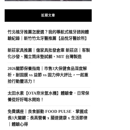
近期文章
竹北植牙推薦怎麼選？我的導航式植牙諮詢體
驗紀錄｜新竹竹北牙醫推薦【品悅牙醫診所】
新莊家具推薦｜億家具批發倉庫 新莊店｜客製
化沙發、獨立筒床墊試躺、MIT 台灣製造
2026關節保養指南｜市售3大保健食品深度解
析，耐固膜 vs 益節 vs 固力伸大評比，一起重
拾行動靈活力！
太田水素【OTA奈米氫水機】體驗會．日常保
養從好好喝水開始！
免費講座｜良食脈動 FOOD PULSE．掌握成
長3大關鍵：長高營養 x 腸道健康 x 生活節律
｜體驗心得