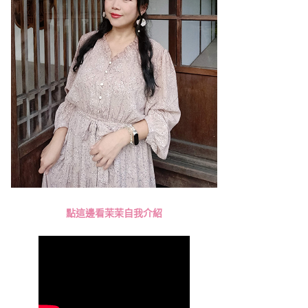
點這邊看茉茉自我介紹