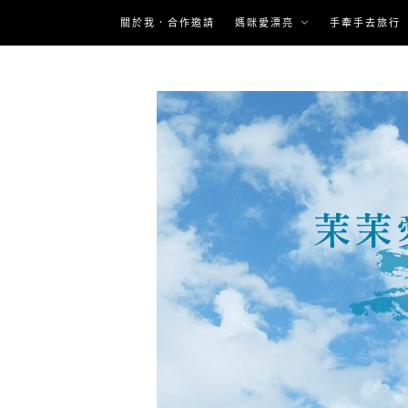
Skip
關於我．合作邀請
媽咪愛漂亮
手牽手去旅行
to
content