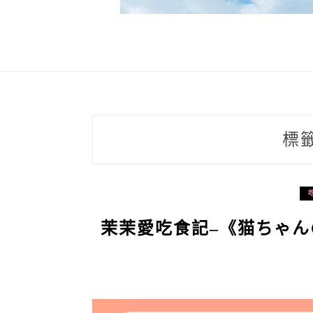
標
茉茉愛吃食記–《猫ちゃ