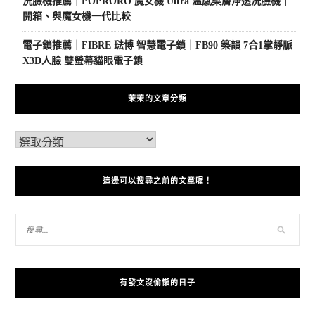
洗臉機推薦｜POPRORO 魔女機 Ultra 溫感柔膚淨透洗臉機｜
開箱、與魔女機一代比較
電子鎖推薦｜FIBRE 琺博 智慧電子鎖｜FB90 築韻 7合1掌靜脈
X3D人臉 雙螢幕貓眼電子鎖
茉茉的文章分類
這邊可以搜尋之前的文章喔！
有發文沒偷懶的日子