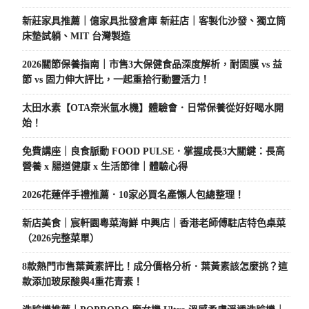
新莊家具推薦｜億家具批發倉庫 新莊店｜客製化沙發、獨立筒
床墊試躺、MIT 台灣製造
2026關節保養指南｜市售3大保健食品深度解析，耐固膜 vs 益
節 vs 固力伸大評比，一起重拾行動靈活力！
太田水素【OTA奈米氫水機】體驗會．日常保養從好好喝水開
始！
免費講座｜良食脈動 FOOD PULSE．掌握成長3大關鍵：長高
營養 x 腸道健康 x 生活節律｜體驗心得
2026花蓮伴手禮推薦．10家必買名產懶人包總整理！
新店美食｜宸軒園粵菜海鮮 中興店｜香港老師傅駐店特色桌菜
（2026完整菜單）
8款熱門市售葉黃素評比！成分價格分析．葉黃素該怎麼挑？這
款添加玻尿酸與4重花青素！