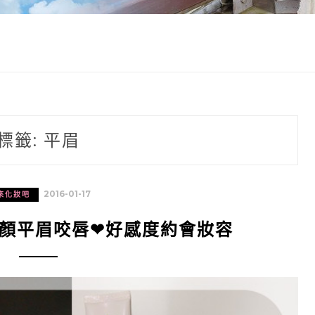
標籤:
平眉
2016-01-17
來化妝吧
小顏平眉咬唇❤好感度約會妝容