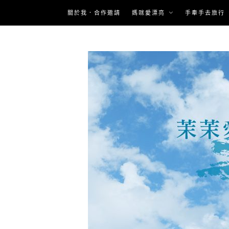
Skip
關於我．合作邀請
媽咪愛漂亮
手牽手去旅行
to
content