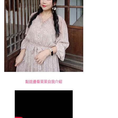
點這邊看茉茉自我介紹