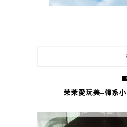
茉茉愛玩美–韓系