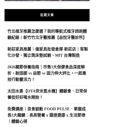
近期文章
竹北植牙推薦怎麼選？我的導航式植牙諮詢體
驗紀錄｜新竹竹北牙醫推薦【品悅牙醫診所】
新莊家具推薦｜億家具批發倉庫 新莊店｜客製
化沙發、獨立筒床墊試躺、MIT 台灣製造
2026關節保養指南｜市售3大保健食品深度解
析，耐固膜 vs 益節 vs 固力伸大評比，一起重
拾行動靈活力！
太田水素【OTA奈米氫水機】體驗會．日常保
養從好好喝水開始！
免費講座｜良食脈動 FOOD PULSE．掌握成
長3大關鍵：長高營養 x 腸道健康 x 生活節律
｜體驗心得