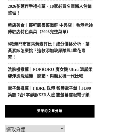
2026花蓮伴手禮推薦．10家必買名產懶人包總
整理！
新店美食｜宸軒園粵菜海鮮 中興店｜香港老師
傅駐店特色桌菜（2026完整菜單）
8款熱門市售葉黃素評比！成分價格分析．葉
黃素該怎麼挑？這款添加玻尿酸與4重花青
素！
洗臉機推薦｜POPRORO 魔女機 Ultra 溫感柔
膚淨透洗臉機｜開箱、與魔女機一代比較
電子鎖推薦｜FIBRE 琺博 智慧電子鎖｜FB90
築韻 7合1掌靜脈X3D人臉 雙螢幕貓眼電子鎖
茉茉的文章分類