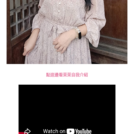
點這邊看茉茉自我介紹