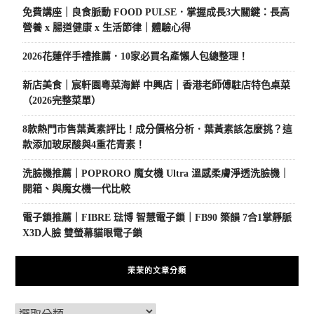
免費講座｜良食脈動 FOOD PULSE．掌握成長3大關鍵：長高
營養 x 腸道健康 x 生活節律｜體驗心得
2026花蓮伴手禮推薦．10家必買名產懶人包總整理！
新店美食｜宸軒園粵菜海鮮 中興店｜香港老師傅駐店特色桌菜
（2026完整菜單）
8款熱門市售葉黃素評比！成分價格分析．葉黃素該怎麼挑？這
款添加玻尿酸與4重花青素！
洗臉機推薦｜POPRORO 魔女機 Ultra 溫感柔膚淨透洗臉機｜
開箱、與魔女機一代比較
電子鎖推薦｜FIBRE 琺博 智慧電子鎖｜FB90 築韻 7合1掌靜脈
X3D人臉 雙螢幕貓眼電子鎖
茉茉的文章分類