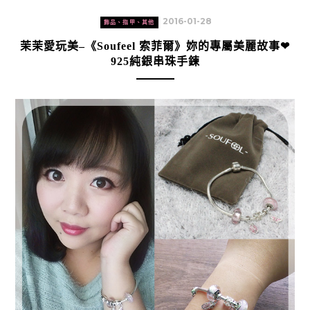
2016-01-28
飾品、指甲、其他
茉茉愛玩美–《Soufeel 索菲爾》妳的專屬美麗故事❤
925純銀串珠手鍊