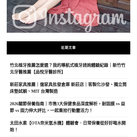
近期文章
竹北植牙推薦怎麼選？我的導航式植牙諮詢體驗紀錄｜新竹竹
北牙醫推薦【品悅牙醫診所】
新莊家具推薦｜億家具批發倉庫 新莊店｜客製化沙發、獨立筒
床墊試躺、MIT 台灣製造
2026關節保養指南｜市售3大保健食品深度解析，耐固膜 vs 益
節 vs 固力伸大評比，一起重拾行動靈活力！
太田水素【OTA奈米氫水機】體驗會．日常保養從好好喝水開
始！