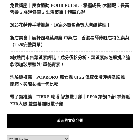
免費講座｜良食脈動 FOOD PULSE．掌握成長3大關鍵：長高
營養 x 腸道健康 x 生活節律｜體驗心得
2026花蓮伴手禮推薦．10家必買名產懶人包總整理！
新店美食｜宸軒園粵菜海鮮 中興店｜香港老師傅駐店特色桌菜
（2026完整菜單）
8款熱門市售葉黃素評比！成分價格分析．葉黃素該怎麼挑？這
款添加玻尿酸與4重花青素！
洗臉機推薦｜POPRORO 魔女機 Ultra 溫感柔膚淨透洗臉機｜
開箱、與魔女機一代比較
電子鎖推薦｜FIBRE 琺博 智慧電子鎖｜FB90 築韻 7合1掌靜脈
X3D人臉 雙螢幕貓眼電子鎖
茉茉的文章分類