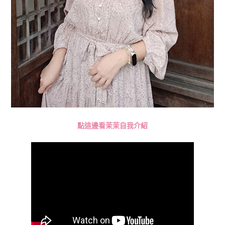
點這邊看茉茉自我介紹