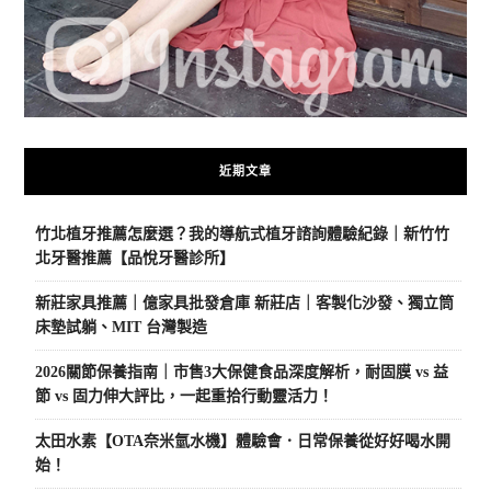
近期文章
竹北植牙推薦怎麼選？我的導航式植牙諮詢體驗紀錄｜新竹竹
北牙醫推薦【品悅牙醫診所】
新莊家具推薦｜億家具批發倉庫 新莊店｜客製化沙發、獨立筒
床墊試躺、MIT 台灣製造
2026關節保養指南｜市售3大保健食品深度解析，耐固膜 vs 益
節 vs 固力伸大評比，一起重拾行動靈活力！
太田水素【OTA奈米氫水機】體驗會．日常保養從好好喝水開
始！