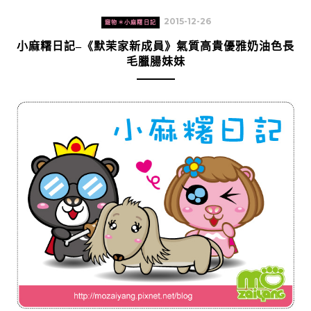
2015-12-26
寵物＊小麻糬日記
小麻糬日記–《默茉家新成員》氣質高貴優雅奶油色長
毛臘腸妹妹