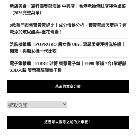
新店美食｜宸軒園粵菜海鮮 中興店｜香港老師傅駐店特色桌菜
（2026完整菜單）
8款熱門市售葉黃素評比！成分價格分析．葉黃素該怎麼挑？這
款添加玻尿酸與4重花青素！
洗臉機推薦｜POPRORO 魔女機 Ultra 溫感柔膚淨透洗臉機｜
開箱、與魔女機一代比較
電子鎖推薦｜FIBRE 琺博 智慧電子鎖｜FB90 築韻 7合1掌靜脈
X3D人臉 雙螢幕貓眼電子鎖
茉茉的文章分類
這邊可以搜尋之前的文章喔！