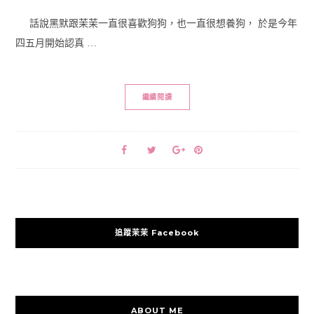
話說黑默跟茉茉一直很喜歡狗狗，也一直很想養狗， 於是今年
四五月開始認真 …
繼續閱讀
追蹤茉茉 Facebook
ABOUT ME