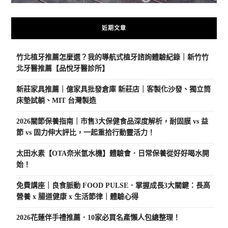
近期文章
竹北植牙推薦怎麼選？我的導航式植牙諮詢體驗紀錄｜新竹竹
北牙醫推薦【品悅牙醫診所】
新莊家具推薦｜億家具批發倉庫 新莊店｜客製化沙發、獨立筒
床墊試躺、MIT 台灣製造
2026關節保養指南｜市售3大保健食品深度解析，耐固膜 vs 益
節 vs 固力伸大評比，一起重拾行動靈活力！
太田水素【OTA奈米氫水機】體驗會．日常保養從好好喝水開
始！
免費講座｜良食脈動 FOOD PULSE．掌握成長3大關鍵：長高
營養 x 腸道健康 x 生活節律｜體驗心得
2026花蓮伴手禮推薦．10家必買名產懶人包總整理！