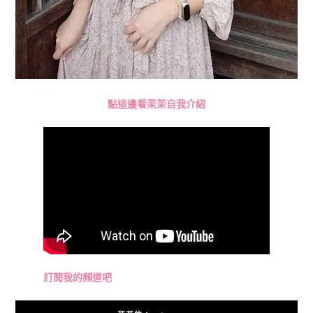
點這邊看茉茉自我介紹
訂閱我的頻道吧