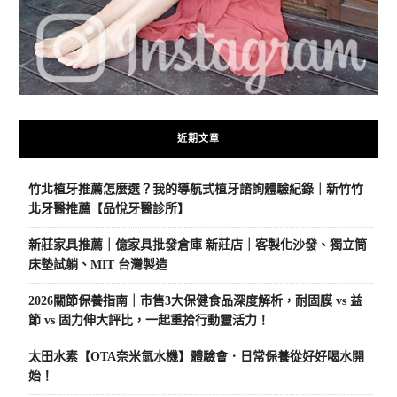
近期文章
竹北植牙推薦怎麼選？我的導航式植牙諮詢體驗紀錄｜新竹竹
北牙醫推薦【品悅牙醫診所】
新莊家具推薦｜億家具批發倉庫 新莊店｜客製化沙發、獨立筒
床墊試躺、MIT 台灣製造
2026關節保養指南｜市售3大保健食品深度解析，耐固膜 vs 益
節 vs 固力伸大評比，一起重拾行動靈活力！
太田水素【OTA奈米氫水機】體驗會．日常保養從好好喝水開
始！