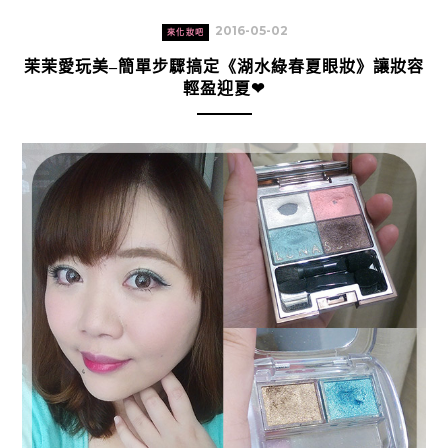
2016-05-02
來化妝吧
茉茉愛玩美–簡單步驟搞定《湖水綠春夏眼妝》讓妝容
輕盈迎夏❤