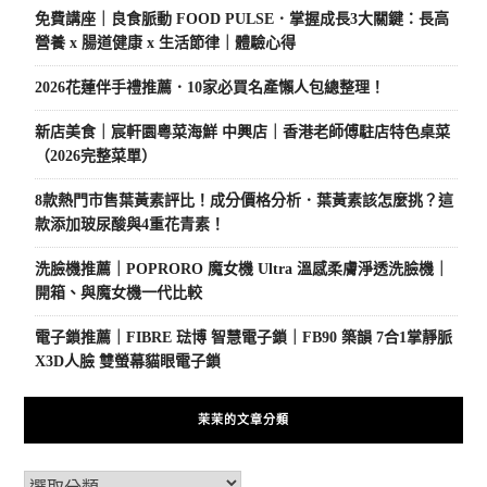
免費講座｜良食脈動 FOOD PULSE．掌握成長3大關鍵：長高
營養 x 腸道健康 x 生活節律｜體驗心得
2026花蓮伴手禮推薦．10家必買名產懶人包總整理！
新店美食｜宸軒園粵菜海鮮 中興店｜香港老師傅駐店特色桌菜
（2026完整菜單）
8款熱門市售葉黃素評比！成分價格分析．葉黃素該怎麼挑？這
款添加玻尿酸與4重花青素！
洗臉機推薦｜POPRORO 魔女機 Ultra 溫感柔膚淨透洗臉機｜
開箱、與魔女機一代比較
電子鎖推薦｜FIBRE 琺博 智慧電子鎖｜FB90 築韻 7合1掌靜脈
X3D人臉 雙螢幕貓眼電子鎖
茉茉的文章分類