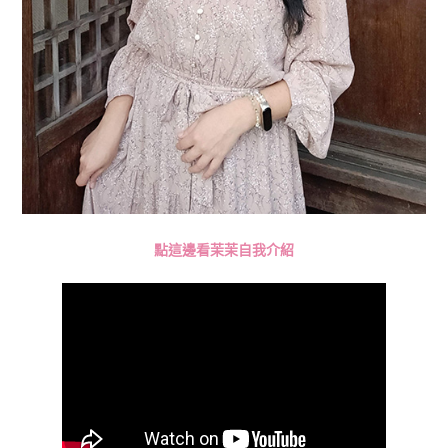
點這邊看茉茉自我介紹