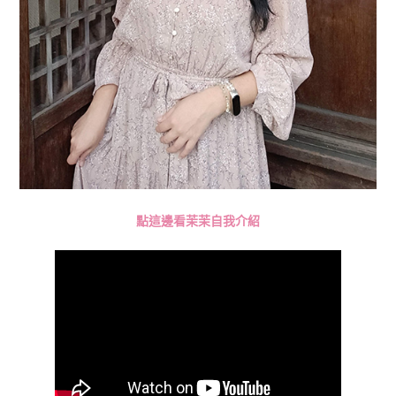
點這邊看茉茉自我介紹