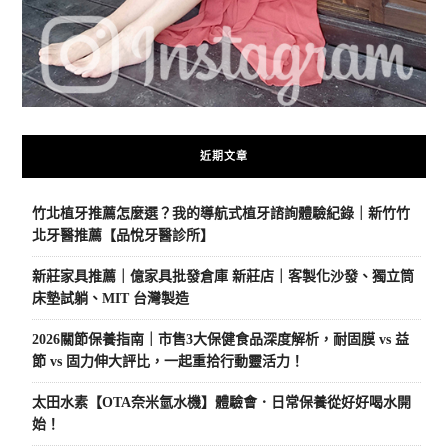
近期文章
竹北植牙推薦怎麼選？我的導航式植牙諮詢體驗紀錄｜新竹竹
北牙醫推薦【品悅牙醫診所】
新莊家具推薦｜億家具批發倉庫 新莊店｜客製化沙發、獨立筒
床墊試躺、MIT 台灣製造
2026關節保養指南｜市售3大保健食品深度解析，耐固膜 vs 益
節 vs 固力伸大評比，一起重拾行動靈活力！
太田水素【OTA奈米氫水機】體驗會．日常保養從好好喝水開
始！