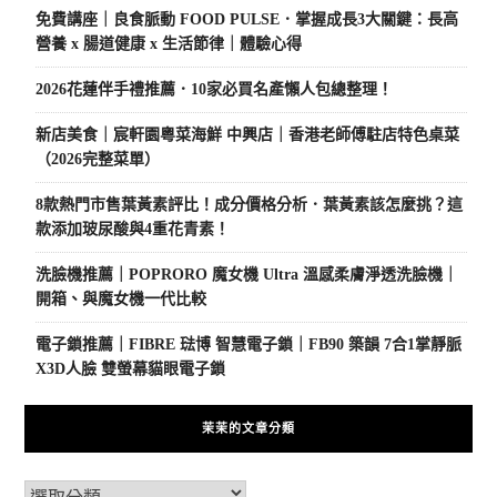
免費講座｜良食脈動 FOOD PULSE．掌握成長3大關鍵：長高
營養 x 腸道健康 x 生活節律｜體驗心得
2026花蓮伴手禮推薦．10家必買名產懶人包總整理！
新店美食｜宸軒園粵菜海鮮 中興店｜香港老師傅駐店特色桌菜
（2026完整菜單）
8款熱門市售葉黃素評比！成分價格分析．葉黃素該怎麼挑？這
款添加玻尿酸與4重花青素！
洗臉機推薦｜POPRORO 魔女機 Ultra 溫感柔膚淨透洗臉機｜
開箱、與魔女機一代比較
電子鎖推薦｜FIBRE 琺博 智慧電子鎖｜FB90 築韻 7合1掌靜脈
X3D人臉 雙螢幕貓眼電子鎖
茉茉的文章分類