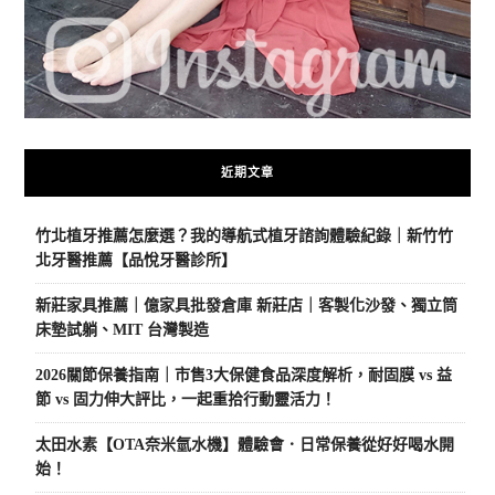
近期文章
竹北植牙推薦怎麼選？我的導航式植牙諮詢體驗紀錄｜新竹竹
北牙醫推薦【品悅牙醫診所】
新莊家具推薦｜億家具批發倉庫 新莊店｜客製化沙發、獨立筒
床墊試躺、MIT 台灣製造
2026關節保養指南｜市售3大保健食品深度解析，耐固膜 vs 益
節 vs 固力伸大評比，一起重拾行動靈活力！
太田水素【OTA奈米氫水機】體驗會．日常保養從好好喝水開
始！