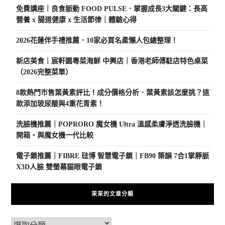
免費講座｜良食脈動 FOOD PULSE．掌握成長3大關鍵：長高
營養 x 腸道健康 x 生活節律｜體驗心得
2026花蓮伴手禮推薦．10家必買名產懶人包總整理！
新店美食｜宸軒園粵菜海鮮 中興店｜香港老師傅駐店特色桌菜
（2026完整菜單）
8款熱門市售葉黃素評比！成分價格分析．葉黃素該怎麼挑？這
款添加玻尿酸與4重花青素！
洗臉機推薦｜POPRORO 魔女機 Ultra 溫感柔膚淨透洗臉機｜
開箱、與魔女機一代比較
電子鎖推薦｜FIBRE 琺博 智慧電子鎖｜FB90 築韻 7合1掌靜脈
X3D人臉 雙螢幕貓眼電子鎖
茉茉的文章分類