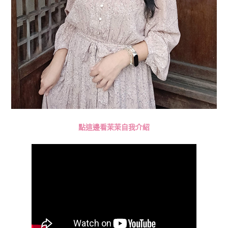
點這邊看茉茉自我介紹