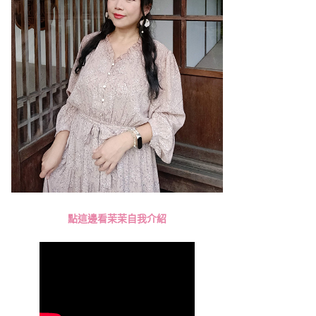
點這邊看茉茉自我介紹