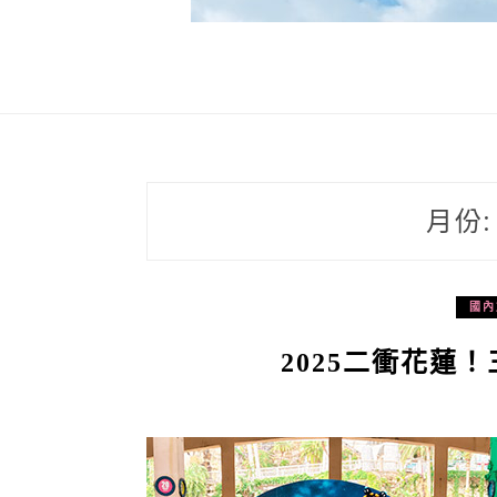
月份
國內
2025二衝花蓮