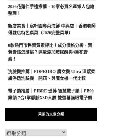
2026花蓮伴手禮推薦．10家必買名產懶人包總
整理！
新店美食｜宸軒園粵菜海鮮 中興店｜香港老師
傅駐店特色桌菜（2026完整菜單）
8款熱門市售葉黃素評比！成分價格分析．葉
黃素該怎麼挑？這款添加玻尿酸與4重花青
素！
洗臉機推薦｜POPRORO 魔女機 Ultra 溫感柔
膚淨透洗臉機｜開箱、與魔女機一代比較
電子鎖推薦｜FIBRE 琺博 智慧電子鎖｜FB90
築韻 7合1掌靜脈X3D人臉 雙螢幕貓眼電子鎖
茉茉的文章分類