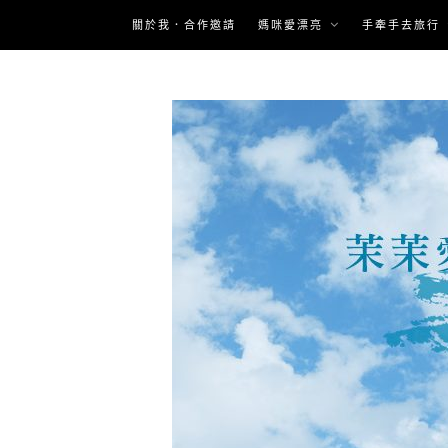
Skip
關於我．合作邀請
媽咪愛漂亮
手牽手去旅行
to
content