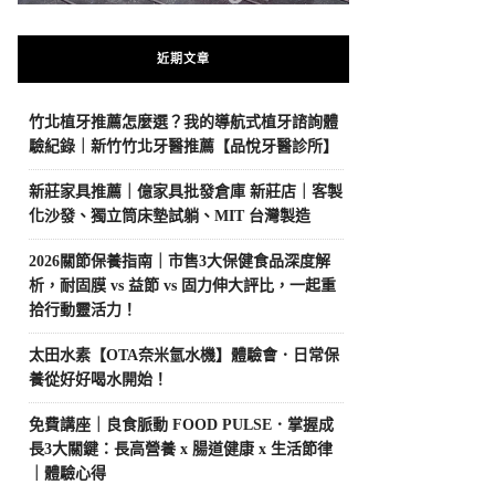
近期文章
竹北植牙推薦怎麼選？我的導航式植牙諮詢體
驗紀錄｜新竹竹北牙醫推薦【品悅牙醫診所】
新莊家具推薦｜億家具批發倉庫 新莊店｜客製
化沙發、獨立筒床墊試躺、MIT 台灣製造
2026關節保養指南｜市售3大保健食品深度解
析，耐固膜 vs 益節 vs 固力伸大評比，一起重
拾行動靈活力！
太田水素【OTA奈米氫水機】體驗會．日常保
養從好好喝水開始！
免費講座｜良食脈動 FOOD PULSE．掌握成
長3大關鍵：長高營養 x 腸道健康 x 生活節律
｜體驗心得