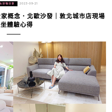
2023-09-21
＆好物分享
 愛家概念．北歐沙發｜敦北城市店現場
試坐體驗心得