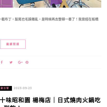
一截布丁，髮尾也毛躁雜亂，是時候再去整頓一番了！我曾經在板橋
繼續閱讀
2023-09-23
吃貨日常
十味昭和園 楊梅店｜日式燒肉火鍋吃