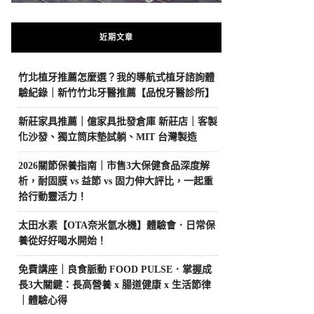
近期文章
竹北植牙推薦怎麼選？我的導航式植牙諮詢體
驗紀錄｜新竹竹北牙醫推薦【品悅牙醫診所】
新莊家具推薦｜億家具批發倉庫 新莊店｜客製
化沙發、獨立筒床墊試躺、MIT 台灣製造
2026關節保養指南｜市售3大保健食品深度解
析，耐固膜 vs 益節 vs 固力伸大評比，一起重
拾行動靈活力！
太田水素【OTA奈米氫水機】體驗會．日常保
養從好好喝水開始！
免費講座｜良食脈動 FOOD PULSE．掌握成
長3大關鍵：長高營養 x 腸道健康 x 生活節律
｜體驗心得