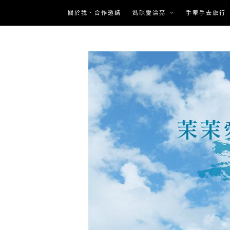
Skip
關於我．合作邀請
媽咪愛漂亮
手牽手去旅行
to
content