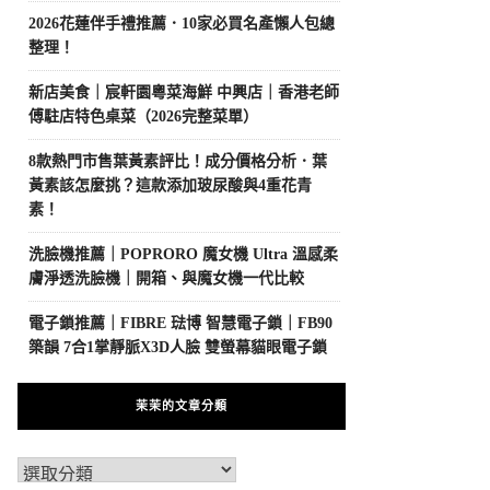
2026花蓮伴手禮推薦．10家必買名產懶人包總
整理！
新店美食｜宸軒園粵菜海鮮 中興店｜香港老師
傅駐店特色桌菜（2026完整菜單）
8款熱門市售葉黃素評比！成分價格分析．葉
黃素該怎麼挑？這款添加玻尿酸與4重花青
素！
洗臉機推薦｜POPRORO 魔女機 Ultra 溫感柔
膚淨透洗臉機｜開箱、與魔女機一代比較
電子鎖推薦｜FIBRE 琺博 智慧電子鎖｜FB90
築韻 7合1掌靜脈X3D人臉 雙螢幕貓眼電子鎖
茉茉的文章分類