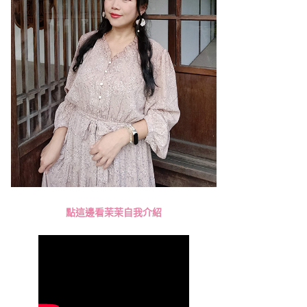
點這邊看茉茉自我介紹